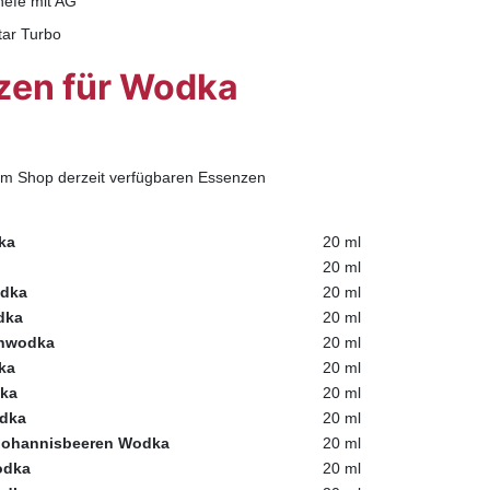
hefe mit AG
tar Turbo
zen für Wodka
 im Shop derzeit verfügbaren Essenzen
ka
20 ml
20 ml
dka
20 ml
dka
20 ml
nwodka
20 ml
ka
20 ml
ka
20 ml
dka
20 ml
Johannisbeeren Wodka
20 ml
odka
20 ml