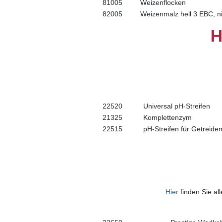
81005
Weizenflocken
82005
Weizenmalz hell 3 EBC, ni
H
22520
Universal pH-Streifen
21325
Komplettenzym
22515
pH-Streifen für Getreid
Hier
finden Sie al