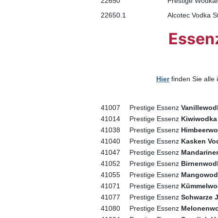
22650
Prestige Wodka
22650.1
Alcotec Vodka S
Essen
Hier
finden Sie alle
41007
Prestige Essenz
Vanillewod
41014
Prestige Essenz
Kiwiwodka
41038
Prestige Essenz
Himbeerwo
41040
Prestige Essenz
Kasken Vo
41047
Prestige Essenz
Mandarine
41052
Prestige Essenz
Birnenwod
41055
Prestige Essenz
Mangowod
41071
Prestige Essenz
Kümmelwo
41077
Prestige Essenz
Schwarze 
41080
Prestige Essenz
Melonenw