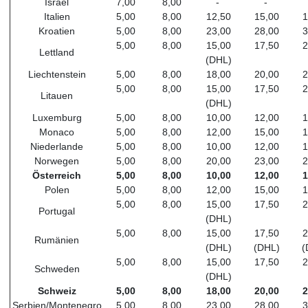
Israel
7,00
8,00
-
-
Italien
5,00
8,00
12,50
15,00
1
Kroatien
5,00
8,00
23,00
28,00
3
5,00
8,00
15,00
17,50
2
Lettland
(DHL)
Liechtenstein
5,00
8,00
18,00
20,00
2
5,00
8,00
15,00
17,50
2
Litauen
(DHL)
Luxemburg
5,00
8,00
10,00
12,00
1
Monaco
5,00
8,00
12,00
15,00
1
Niederlande
5,00
8,00
10,00
12,00
1
Norwegen
5,00
8,00
20,00
23,00
2
Österreich
5,00
8,00
10,00
12,00
1
Polen
5,00
8,00
12,00
15,00
1
5,00
8,00
15,00
17,50
2
Portugal
(DHL)
5,00
8,00
15,00
17,50
2
Rumänien
(DHL)
(DHL)
(
5,00
8,00
15,00
17,50
2
Schweden
(DHL)
Schweiz
5,00
8,00
18,00
20,00
2
Serbien/Montenegro
5,00
8,00
23,00
28,00
3