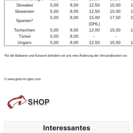
Slowakei
5,00
8,00
12,50
15,00
1
Slowenien
5,00
8,00
12,50
15,00
1
5,00
8,00
15,00
17,50
2
Spanien*
(DHL)
Tschechien
5,00
8,00
12,00
15,00
1
Türkei
5,00
8,00
-
-
Ungarn
5,00
8,00
12,50
15,00
1
*für die Balearen und Kanaren behalten wir uns eine Änderung der Versandkosten vor.
© www.geist-im-glas.com
Interessantes