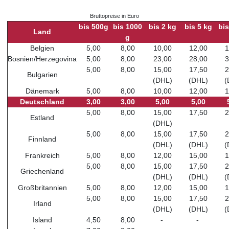
Bruttopreise in Euro
bis 500g
bis 1000
bis 2 kg
bis 5 kg
bis
Land
g
Belgien
5,00
8,00
10,00
12,00
1
Bosnien/Herzegovina
5,00
8,00
23,00
28,00
3
5,00
8,00
15,00
17,50
2
Bulgarien
(DHL)
(DHL)
(
Dänemark
5,00
8,00
10,00
12,00
1
Deutschland
3,00
3,00
5,00
5,00
5,00
8,00
15,00
17,50
2
Estland
(DHL)
5,00
8,00
15,00
17,50
2
Finnland
(DHL)
(DHL)
(
Frankreich
5,00
8,00
12,00
15,00
1
5,00
8,00
15,00
17,50
2
Griechenland
(DHL)
(DHL)
(
Großbritannien
5,00
8,00
12,00
15,00
1
5,00
8,00
15,00
17,50
2
Irland
(DHL)
(DHL)
(
Island
4,50
8,00
-
-